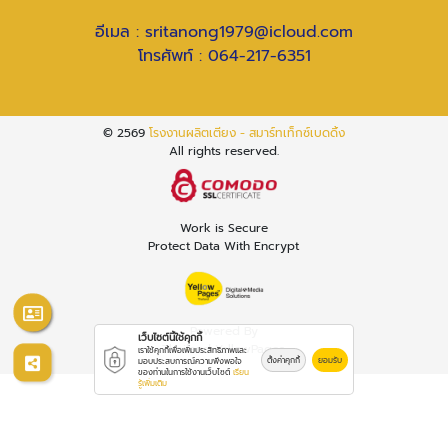
อีเมล :
sritanong1979@icloud.com
โทรศัพท์ :
064-217-6351
© 2569
โรงงานผลิตเตียง - สมาร์ทเท็กซ์เบดดิ้ง
All rights reserved.
Work is Secure
Protect Data With Encrypt
Powered By
เว็บไซต์นี้ใช้คุกกี้
Thailand YellowPages
เราใช้คุกกี้เพื่อเพิ่มประสิทธิภาพและ
ตั้งค่าคุกกี้
ยอมรับ
มอบประสบการณ์ความพึงพอใจ
ของท่านในการใช้งานเว็บไซต์
เรียน
รู้เพิ่มเติม