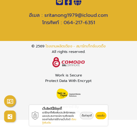
อีเมล :
sritanong1979@icloud.com
โทรศัพท์ :
064-217-6351
© 2569
โรงงานผลิตเตียง - สมาร์ทเท็กซ์เบดดิ้ง
All rights reserved.
Work is Secure
Protect Data With Encrypt
Powered By
เว็บไซต์นี้ใช้คุกกี้
Thailand YellowPages
เราใช้คุกกี้เพื่อเพิ่มประสิทธิภาพและ
ตั้งค่าคุกกี้
ยอมรับ
มอบประสบการณ์ความพึงพอใจ
ของท่านในการใช้งานเว็บไซต์
เรียน
รู้เพิ่มเติม